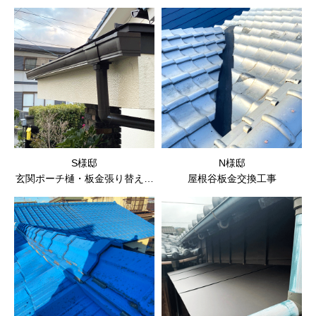
S様邸
N様邸
玄関ポーチ樋・板金張り替え工
屋根谷板金交換工事
事