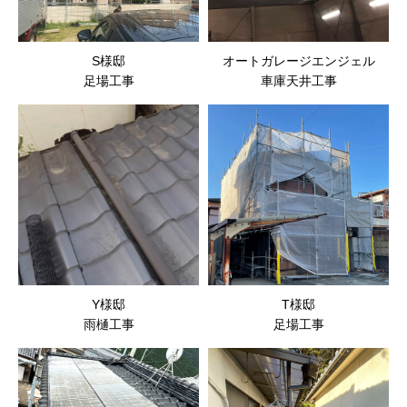
S様邸
オートガレージエンジェル
足場工事
車庫天井工事
Y様邸
T様邸
雨樋工事
足場工事