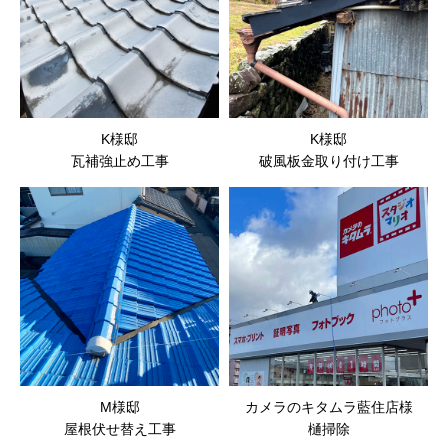
K様邸
K様邸
瓦補強止め工事
破風板金取り付け工事
M様邸
カメラのキタムラ藍住店様
屋根伏せ替え工事
樋掃除