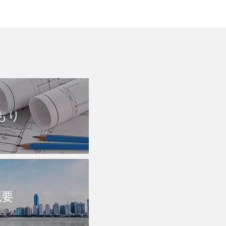
もり
概要