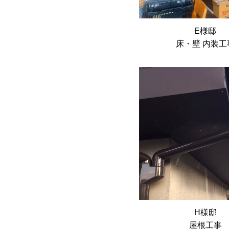
E様邸
床・壁 内装工
H様邸
屋根工事