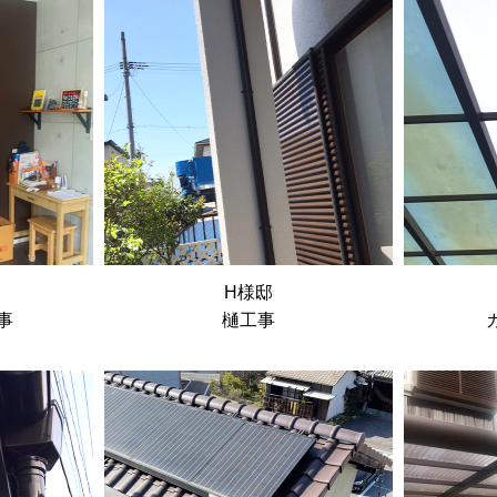
H様邸
事
樋工事