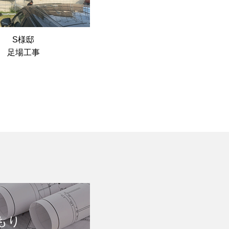
S様邸
足場工事
もり