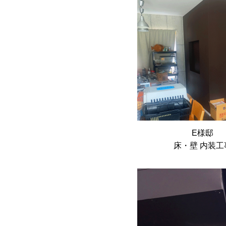
E様邸
床・壁 内装工