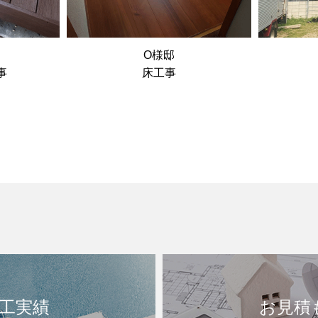
O様邸
事
床工事
工実績
お見積