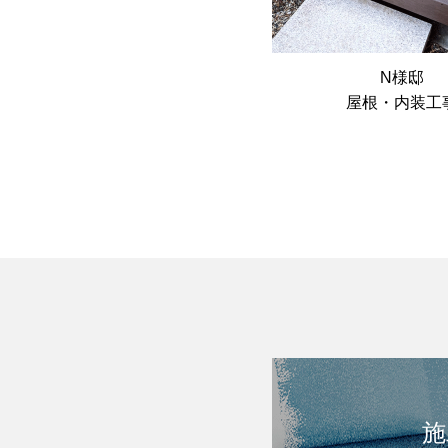
N様邸
屋根・内装工
施